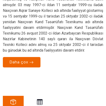
almışdır. 03 may 1997-ci ildən 11 sentyabr 1999-cu ilədək
Naxçıvan Aqrar Sənaye Kolleci adı altında fəaliyyət göstərmiş
və 15 sentyabr 1999-cu il tarixdən 25 oktyabr 2002-ci ilədək
yenidən Naxçıvan Kənd Təsərrüfatı Texnikumu adı altında
fəaliyyətini davam etdirmişdir. Naxçıvan Kənd Təsərrüfatı
Texnikumu 26 avqust 2002-ci ildən Azərbaycan Respublikası
Nazirlər Kabinetinin 140 saylı qərarı ilə Naxçıvan Dövlət
Texniki Kolleci adını almış və 25 oktyabr 2002-ci il tarixdən
bu günədək bu ad altında fəaliyyətini davam etdirir.
Daha çox