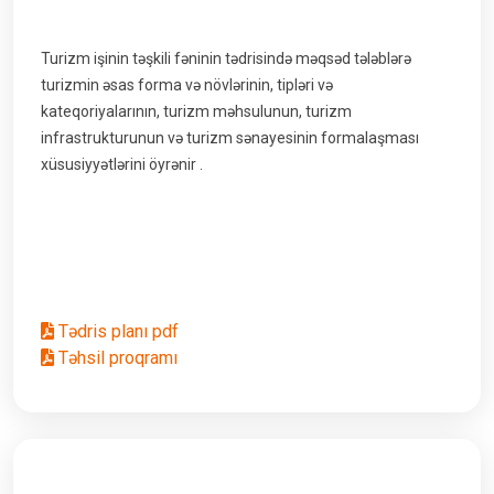
Turizm işinin təşkili fəninin tədrisində məqsəd tələblərə
turizmin əsas forma və növlərinin, tipləri və
kateqoriyalarının, turizm məhsulunun, turizm
infrastrukturunun və turizm sənayesinin formalaşması
xüsusiyyətlərini öyrənir .
Tədris planı pdf
Təhsil proqramı