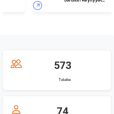
arrow_forward
573
Tələbə
74