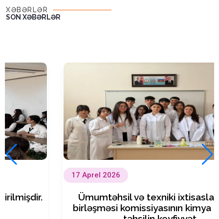
XƏBƏRLƏR
SON XƏBƏRLƏR
17 Aprel 2026
irilmişdir.
Ümumtəhsil və texniki ixtisaslar
birləşməsi komissiyasının kimya 
təhsilin keyfiyyət…