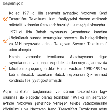
başlamışdır.
Kollec 1971-ci ilin sentyabr ayınadək Naxçıvan Kənd
Təsərrüfatı Texnikumu kimi fəaliyyətini davam etdirərək
müxtəlif ixtisaslar üzrə kadr hazırlığı ilə məşğul olmuşdur.
1971-ci ildə Babək rayonunun Şıxmahmud kəndinə
köçürülərək burada toxumçuluq sovxozu ilə birləşdirilmiş
və M.Hüseynzadə adına “Naxçıvan Sovxoz Texnikumu”
adını almışdır.
Həmin zamanlar texnikuma Azərbaycanın digər
rayonlarından və qonşu respublikalardan soydaşlarımız da
təhsil almaq üçün gəlirdilər. Həmin vaxtdan 1990-1991-ci
tədris ilinədək texnikum Babək rayonunun Şıxmahmud
kəndində fəaliyyət göstərmişdir.
Aqrar islahatın başlanması və ictimai təsərrüfatın ləğv
olunması ilə əlaqədar olaraq texnikum 1991-ci ilin sentyabr
ayında Naxçıvan şəhərində yerləşən tələbə yataqxanasına
köçürülmüş və Naxçıvan Kənd Təsərrüfatı Texnikumu adını