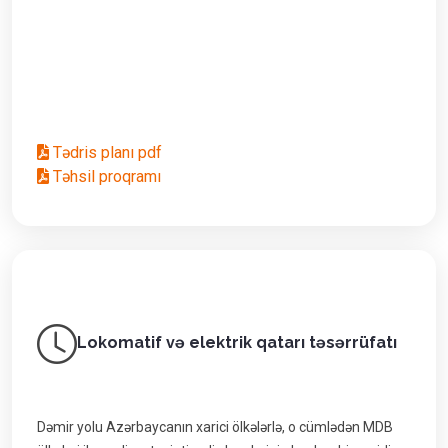
Tədris planı pdf
Təhsil proqramı
Lokomatif və elektrik qatarı təsərrüfatı
Dəmir yоlu Azərbaycanın хarici ölkələrlə, о cümlədən MDB