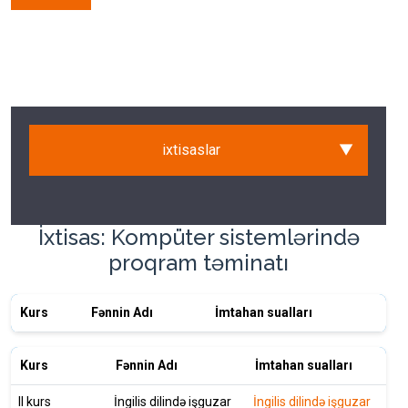
ixtisaslar
▼
İxtisas: Kompüter sistemlərində
proqram təminatı
Kurs
Fənnin Adı
İmtahan sualları
Kurs
Fənnin Adı
İmtahan sualları
II kurs
İngilis dilində işguzar
İngilis dilində işguzar