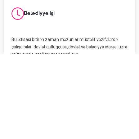
Bələdiyyə işi
Bu ixtisası bitirən zaman məzunlar müxtəlif vəzifələrdə
çalışa bilər: dövlət qulluqçusu,dövlət və bələdiyyə idarəsi üzrə
mütəxəssis, maliyyə meneceri və s.
Tədris planı pdf
Təhsil proqramı