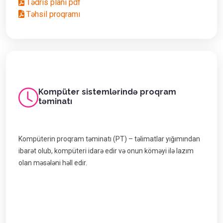
Tədris planı pdf
Təhsil proqramı
Kompüter sistemlərində proqram
təminatı
Kompüterin proqram təminatı (PT) – təlimatlar yığımından
ibarət olub, kompüteri idarə edir və onun köməyi ilə lazım
olan məsələni həll edir.