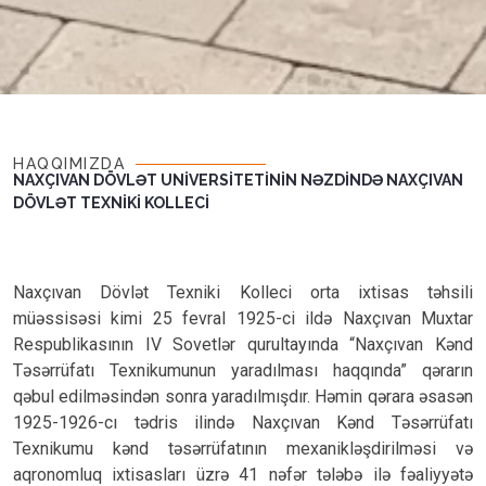
HAQQIMIZDA
NAXÇIVAN DÖVLƏT UNİVERSİTETİNİN NƏZDİNDƏ NAXÇIVAN
DÖVLƏT TEXNİKİ KOLLECİ
Naxçıvan Dövlət Texniki Kolleci orta ixtisas təhsili
müəssisəsi kimi 25 fevral 1925-ci ildə Naxçıvan Muxtar
Respublikasının IV Sovetlər qurultayında “Naxçıvan Kənd
Təsərrüfatı Texnikumunun yaradılması haqqında” qərarın
qəbul edilməsindən sonra yaradılmışdır. Həmin qərara əsasən
1925-1926-cı tədris ilində Naxçıvan Kənd Təsərrüfatı
Texnikumu kənd təsərrüfatının mexanikləşdirilməsi və
aqronomluq ixtisasları üzrə 41 nəfər tələbə ilə fəaliyyətə