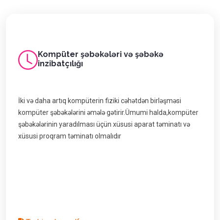
Kompüter şəbəkələri və şəbəkə
inzibatçılığı
İki və daha artıq kompüterin fiziki cəhətdən birləşməsi
kompüter şəbəkələrini əmələ gətirir.Ümumi halda,kompüter
şəbəkələrinin yaradılması üçün xüsusi aparat təminatı və
xüsusi proqram təminatı olmalıdır