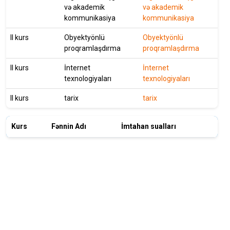
və akademik
və akademik
kommunikasiya
kommunikasiya
II kurs
Obyektyönlü
Obyektyönlü
proqramlaşdırma
proqramlaşdırma
II kurs
İnternet
İnternet
texnologiyaları
texnologiyaları
II kurs
tarix
tarix
Kurs
Fənnin Adı
İmtahan sualları