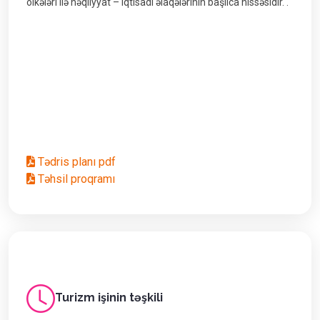
ölkələri ilə nəqliyyat – iqtisadi əlaqələrinin başlıca hissəsidir. .
Tədris planı pdf
Təhsil proqramı
Turizm işinin təşkili