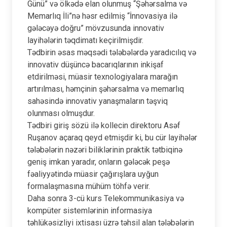
Günü” və ölkədə elan olunmuş “Şəhərsalma və
Memarlıq İli”nə həsr edilmiş “İnnovasiya ilə
gələcəyə doğru” mövzusunda innovativ
layihələrin təqdimatı keçirilmişdir.
Tədbirin əsas məqsədi tələbələrdə yaradıcılıq və
innovativ düşüncə bacarıqlarının inkişaf
etdirilməsi, müasir texnologiyalara marağın
artırılması, həmçinin şəhərsalma və memarlıq
sahəsində innovativ yanaşmaların təşviq
olunması olmuşdur.
Tədbiri giriş sözü ilə kollecin direktoru Asəf
Ruşanov açaraq qeyd etmişdir ki, bu cür layihələr
tələbələrin nəzəri biliklərinin praktik tətbiqinə
geniş imkan yaradır, onların gələcək peşə
fəaliyyətində müasir çağırışlara uyğun
formalaşmasına mühüm töhfə verir.
Daha sonra 3-cü kurs Telekommunikasiya və
kompüter sistemlərinin informasiya
təhlükəsizliyi ixtisası üzrə təhsil alan tələbələrin