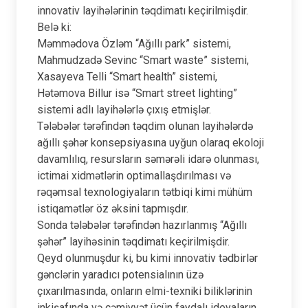
innovativ layihələrinin təqdimatı keçirilmişdir.
Belə ki:
Məmmədova Özləm “Ağıllı park” sistemi,
Mahmudzadə Sevinc “Smart waste” sistemi,
Xasayeva Telli “Smart health” sistemi,
Hətəmova Billur isə “Smart street lighting”
sistemi adlı layihələrlə çıxış etmişlər.
Tələbələr tərəfindən təqdim olunan layihələrdə
ağıllı şəhər konsepsiyasına uyğun olaraq ekoloji
davamlılıq, resursların səmərəli idarə olunması,
ictimai xidmətlərin optimallaşdırılması və
rəqəmsal texnologiyaların tətbiqi kimi mühüm
istiqamətlər öz əksini tapmışdır.
Sonda tələbələr tərəfindən hazırlanmış “Ağıllı
şəhər” layihəsinin təqdimatı keçirilmişdir.
Qeyd olunmuşdur ki, bu kimi innovativ tədbirlər
gənclərin yaradıcı potensialının üzə
çıxarılmasında, onların elmi-texniki biliklərinin
inkişafında və cəmiyyət üçün faydalı ideyaların