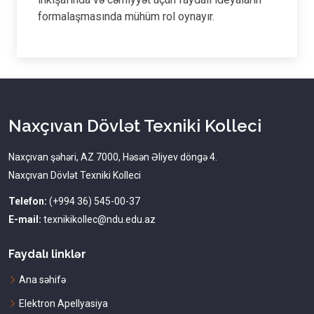
formalaşmasında mühüm rol oynayır.
Naxçıvan Dövlət Texniki Kolleci
Naxçıvan şəhəri, AZ 7000, Həsən Əliyev döngə 4.
Naxçıvan Dövlət Texniki Kolleci
Telefon:
(+994 36) 545-00-37
E-mail:
texnikikollec@ndu.edu.az
Faydalı linklər
Ana səhifə
Elektron Apellyasiya