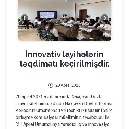
❮
❯
İnnovativ layihələrin
təqdimatı keçirilmişdir.
20 Aprel 2026
20 aprel 2026-cı il tarixində Naxçıvan Dövlət
Universitetinin nəzdində Naxçıvan Dövlət Texniki
Kollecinin Ümumtəhsil və texniki ixtisaslar fənlər
birləşmə komissiyası müəlliminin təşəbbüsü ilə
“21 Aprel Ümumdünya Yaradıcılıq və İnnovasiya