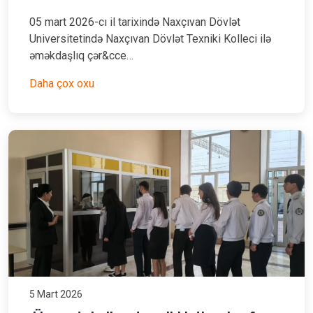
05 mart 2026-cı il tarixində Naxçıvan Dövlət
Universitetində Naxçıvan Dövlət Texniki Kolleci ilə
əməkdaşlıq çər&cce…
Daha çox oxu
5 Mart 2026