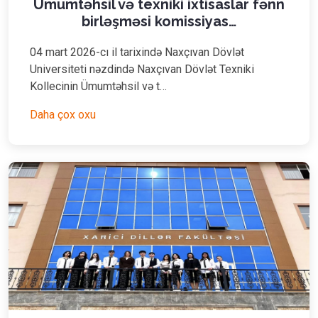
Ümumtəhsil və texniki ixtisaslar fənn
birləşməsi komissiyas…
04 mart 2026-cı il tarixində Naxçıvan Dövlət
Universiteti nəzdində Naxçıvan Dövlət Texniki
Kollecinin Ümumtəhsil və t…
Daha çox oxu