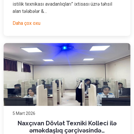
istilik texnikası avadanlıqları” ixtisası üzrə təhsil
alan tələbələr &…
Daha çox oxu
5 Mart 2026
Naxçıvan Dövlət Texniki Kolleci ilə
əməkdaşlıq çərçivəsində…