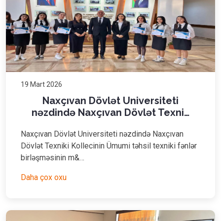
19 Mart 2026
Naxçıvan Dövlət Universiteti
nəzdində Naxçıvan Dövlət Texni…
Naxçıvan Dövlət Universiteti nəzdində Naxçıvan
Dövlət Texniki Kollecinin Ümumi təhsil texniki fənlər
birləşməsinin m&…
Daha çox oxu