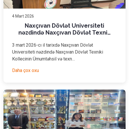
4 Mart 2026
Naxçıvan Dövlət Universiteti
nəzdində Naxçıvan Dövlət Texni…
3 mart 2026-cı il tarixdə Naxçıvan Dövlət
Universiteti nəzdində Naxçıvan Dövlət Texniki
Kollecinin Ümumtəhsil və texn…
Daha çox oxu