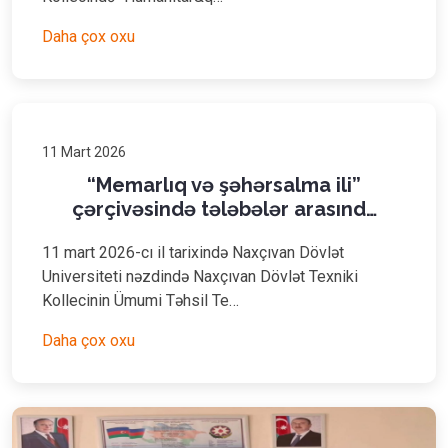
Daha çox oxu
11 Mart 2026
“Memarlıq və şəhərsalma ili”
çərçivəsində tələbələr arasınd…
11 mart 2026-cı il tarixində Naxçıvan Dövlət
Universiteti nəzdində Naxçıvan Dövlət Texniki
Kollecinin Ümumi Təhsil Te…
Daha çox oxu