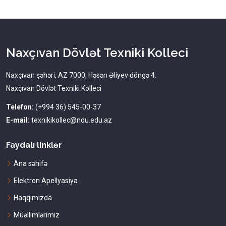
Naxçıvan Dövlət Texniki Kolleci
Naxçıvan şəhəri, AZ 7000, Həsən Əliyev döngə 4.
Naxçıvan Dövlət Texniki Kolleci
Telefon:
(+994 36) 545-00-37
E-mail:
texnikikollec@ndu.edu.az
Faydalı linklər
Ana səhifə
Elektron Apellyasiya
Haqqımızda
Müəllimlərimiz