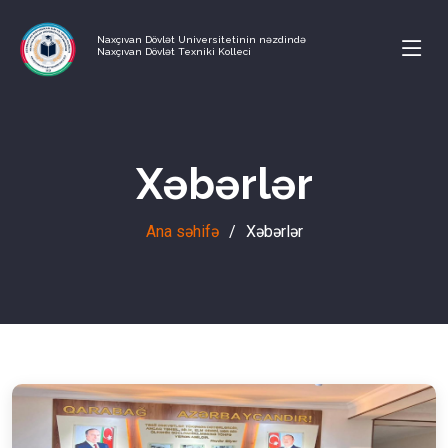
Naxçıvan Dövlət Universitetinin nəzdində
Naxçıvan Dövlət Texniki Kolleci
Xəbərlər
Ana səhifə
Xəbərlər