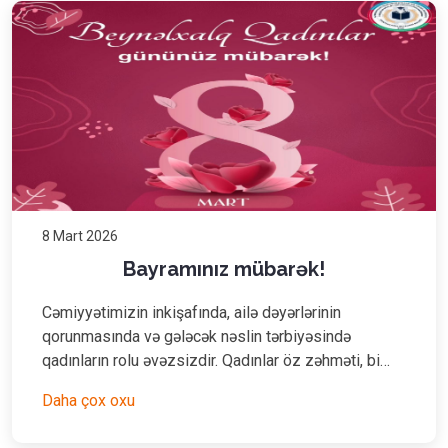
8 Mart 2026
Bayramınız mübarək!
Cəmiyyətimizin inkişafında, ailə dəyərlərinin
qorunmasında və gələcək nəslin tərbiyəsində
qadınların rolu əvəzsizdir. Qadınlar öz zəhməti, bi…
Daha çox oxu