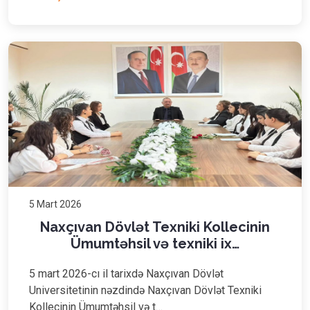
5 Mart 2026
Naxçıvan Dövlət Texniki Kollecinin
Ümumtəhsil və texniki ix…
5 mart 2026-cı il tarixdə Naxçıvan Dövlət
Universitetinin nəzdində Naxçıvan Dövlət Texniki
Kollecinin Ümumtəhsil və t…