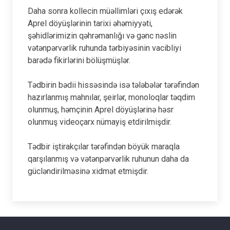
Daha sonra kollecin müəllimləri çıxış edərək
Aprel döyüşlərinin tarixi əhəmiyyəti,
şəhidlərimizin qəhrəmanlığı və gənc nəslin
vətənpərvərlik ruhunda tərbiyəsinin vacibliyi
barədə fikirlərini bölüşmüşlər.
Tədbirin bədii hissəsində isə tələbələr tərəfindən
hazırlanmış mahnılar, şeirlər, monoloqlar təqdim
olunmuş, həmçinin Aprel döyüşlərinə həsr
olunmuş videoçarx nümayiş etdirilmişdir.
Tədbir iştirakçılar tərəfindən böyük maraqla
qarşılanmış və vətənpərvərlik ruhunun daha da
gücləndirilməsinə xidmət etmişdir.