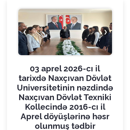
❮
❯
03 aprel 2026-cı il
tarixdə Naxçıvan Dövlət
Universitetinin nəzdində
Naxçıvan Dövlət Texniki
Kollecində 2016-cı il
Aprel döyüşlərinə həsr
olunmuş tədbir