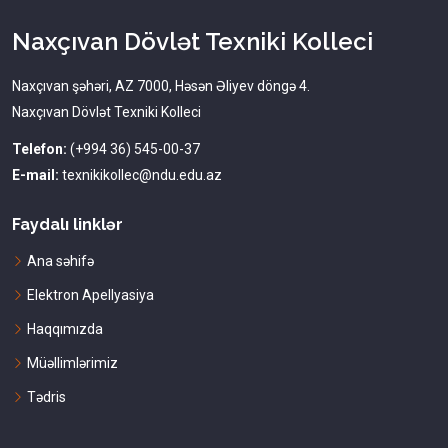
Naxçıvan Dövlət Texniki Kolleci
Naxçıvan şəhəri, AZ 7000, Həsən Əliyev döngə 4.
Naxçıvan Dövlət Texniki Kolleci
Telefon:
(+994 36) 545-00-37
E-mail:
texnikikollec@ndu.edu.az
Faydalı linklər
Ana səhifə
Elektron Apellyasiya
Haqqımızda
Müəllimlərimiz
Tədris