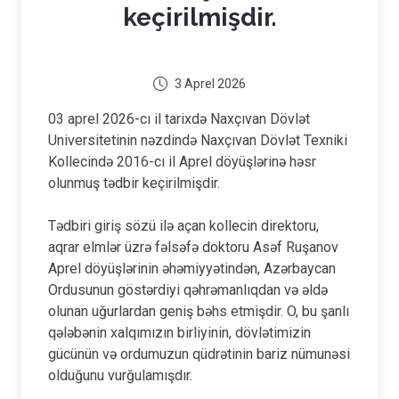
keçirilmişdir.
3 Aprel 2026
03 aprel 2026-cı il tarixdə Naxçıvan Dövlət
Universitetinin nəzdində Naxçıvan Dövlət Texniki
Kollecində 2016-cı il Aprel döyüşlərinə həsr
olunmuş tədbir keçirilmişdir.
Tədbiri giriş sözü ilə açan kollecin direktoru,
aqrar elmlər üzrə fəlsəfə doktoru Asəf Ruşanov
Aprel döyüşlərinin əhəmiyyətindən, Azərbaycan
Ordusunun göstərdiyi qəhrəmanlıqdan və əldə
olunan uğurlardan geniş bəhs etmişdir. O, bu şanlı
qələbənin xalqımızın birliyinin, dövlətimizin
gücünün və ordumuzun qüdrətinin bariz nümunəsi
olduğunu vurğulamışdır.