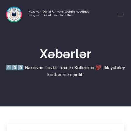
Naxçıvan Dövlət Universitetinin nəzdində
Naxçıvan Dövlət Texniki Kolleci
Xəbərlər
1⃣0⃣0⃣ Naxçıvan Dövlət Texniki Kollecinin 💯 illik yubiley
konfransı keçirilib