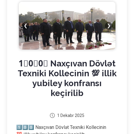
❮
❯
1⃣0⃣0⃣ Naxçıvan Dövlət
Texniki Kollecinin 💯 illik
yubiley konfransı
keçirilib
1 Dekabr 2025
1⃣0⃣0⃣ Naxçıvan Dövlət Texniki Kollecinin