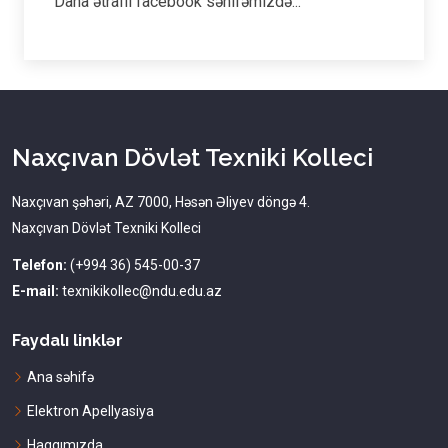
Daha ətraflı facebook səhifəmizdə...
Naxçıvan Dövlət Texniki Kolleci
Naxçıvan şəhəri, AZ 7000, Həsən Əliyev döngə 4.
Naxçıvan Dövlət Texniki Kolleci
Telefon:
(+994 36) 545-00-37
E-mail:
texnikikollec@ndu.edu.az
Faydalı linklər
Ana səhifə
Elektron Apellyasiya
Haqqımızda