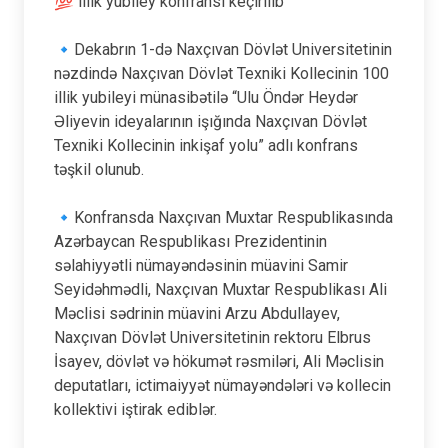
💯 illik yubiley konfransı keçirilib
🔹Dekabrın 1-də Naxçıvan Dövlət Universitetinin
nəzdində Naxçıvan Dövlət Texniki Kollecinin 100
illik yubileyi münasibətilə “Ulu Öndər Heydər
Əliyevin ideyalarının işığında Naxçıvan Dövlət
Texniki Kollecinin inkişaf yolu” adlı konfrans
təşkil olunub.
🔹Konfransda Naxçıvan Muxtar Respublikasında
Azərbaycan Respublikası Prezidentinin
səlahiyyətli nümayəndəsinin müavini Samir
Seyidəhmədli, Naxçıvan Muxtar Respublikası Ali
Məclisi sədrinin müavini Arzu Abdullayev,
Naxçıvan Dövlət Universitetinin rektoru Elbrus
İsayev, dövlət və hökumət rəsmiləri, Ali Məclisin
deputatları, ictimaiyyət nümayəndələri və kollecin
kollektivi iştirak ediblər.