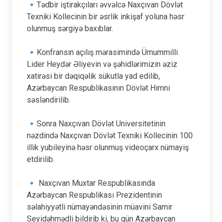
🔹Tədbir iştirakçıları əvvəlcə Naxçıvan Dövlət
Texniki Kollecinin bir əsrlik inkişaf yoluna həsr
olunmuş sərgiyə baxıblar.
🔹Konfransın açılış mərasimində Ümummilli
Lider Heydər Əliyevin və şəhidlərimizin əziz
xatirəsi bir dəqiqəlik sükutla yad edilib,
Azərbaycan Respublikasının Dövlət Himni
səsləndirilib.
🔹Sonra Naxçıvan Dövlət Universitetinin
nəzdində Naxçıvan Dövlət Texniki Kollecinin 100
illik yubileyinə həsr olunmuş videoçarx nümayiş
etdirilib.
🔹 Naxçıvan Muxtar Respublikasında
Azərbaycan Respublikası Prezidentinin
səlahiyyətli nümayəndəsinin müavini Samir
Seyidəhmədli bildirib ki, bu gün Azərbaycan