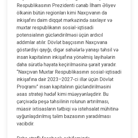
Respublikasının Prezidenti cənab İlham Əliyev
ölkənin bütün regionları kimi Naxçıvanın da
inkişafını daim diqqət mərkəzində saxlayır və
muxtar respublikanın sosial-iqtisadi
potensialının gücləndirilməsi üçün ardıcıl
addımlar atılır. Dövlət başçısının Naxçıvana
göstərdiyi qayğı, digər sahələrlə yanaşı təhsil və
insan kapitalının inkişafına yönəlmiş layihələrin
daha sürətlə həyata keçirilməsinə şərait yaradır.
“Naxçıvan Muxtar Respublikasının sosial-iqtisadi
inkişafına dair 2023–2027-ci illər üçün Dövlət
Proqramı” insan kapitalının gücləndirilməsini
əsas strateji hədəf kimi müəyyənləşdirir. Bu
çərçivədə peşə təhsilinin rolunun artırılması,
müasir ixtisasların tətbiqi və istehsalat mühitinə
uyğunlaşdırılmış təlim bazasının yaradılması
vacibdir.