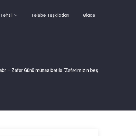
Təhsil
Tələbə Təşkilatları
Əlaqə
yabr – Zəfər Günü münasibətilə “Zəfərimizin beş