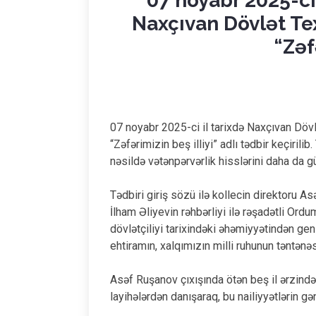
07 noyabr 2025-ci
Naxçıvan Dövlət Te
“Zəf
07 noyabr 2025-ci il tarixdə Naxçıvan Döv
“Zəfərimizin beş illiyi” adlı tədbir keçir
nəsildə vətənpərvərlik hisslərini daha da g
Tədbiri giriş sözü ilə kollecin direktoru
İlham Əliyevin rəhbərliyi ilə rəşadətli Or
dövlətçiliyi tarixindəki əhəmiyyətindən ge
ehtiramın, xalqımızın milli ruhunun təntənəs
Asəf Ruşanov çıxışında ötən beş il ərzində
layihələrdən danışaraq, bu nailiyyətlərin g