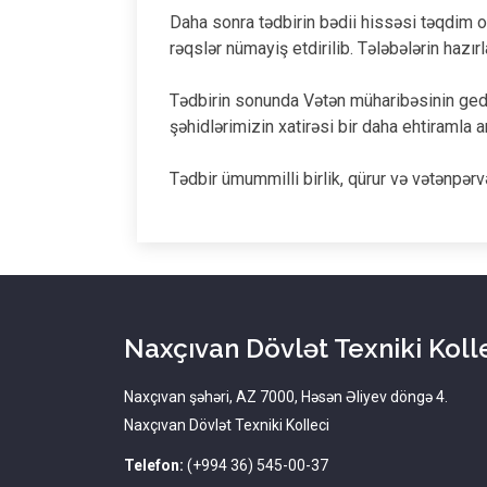
Daha sonra tədbirin bədii hissəsi təqdim ol
rəqslər nümayiş etdirilib. Tələbələrin hazırl
Tədbirin sonunda Vətən müharibəsinin gedi
şəhidlərimizin xatirəsi bir daha ehtiramla 
Tədbir ümummilli birlik, qürur və vətənpərvə
Naxçıvan Dövlət Texniki Koll
Naxçıvan şəhəri, AZ 7000, Həsən Əliyev döngə 4.
Naxçıvan Dövlət Texniki Kolleci
Telefon:
(+994 36) 545-00-37