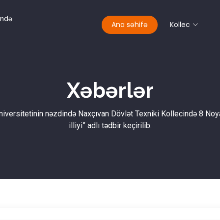
ində
Ana səhifə
Kollec
Xəbərlər
niversitetinin nəzdində Naxçıvan Dövlət Texniki Kollecində 8 No
illiyi” adlı tədbir keçirilib.