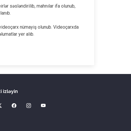
lər səsləndirilib, mahnılar ifa olunub,
lanıb.
 videoçarx nümayiş olunub. Videoçarxda
lumatlar yer alıb.
i izləyin