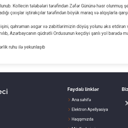
unub. Kollecin tələbələri tərəfindən Zəfər Gününə həsr olunmuş şeir
adığı çıxışlar iştirakçılar tərəfindən böyük maraq və alqışlarla qarşı
şini, qəhrəman əsgər və zabitlərimizin döyüş yolunu əks etdirən
anılıb, Azərbaycanın qüdrətli Ordusunun keçdiyi şanlı yol barədə mə
rlik ruhu ilə yekunlaşıb
Faydalı linklər
Biz
eci
Ana səhifə
Elektron Apellyasiya
Haqqımızda