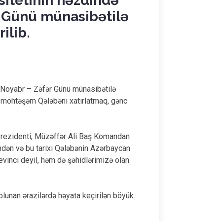
sitetinin nəzdində
r Günü münasibətilə
ilib.
8 Noyabr – Zəfər Günü münasibətilə
yi möhtəşəm Qələbəni xatırlatmaq, gənc
 Prezidenti, Müzəffər Ali Baş Komandan
indən və bu tarixi Qələbənin Azərbaycan
evinci deyil, həm də şəhidlərimizə olan
olunan ərazilərdə həyata keçirilən böyük