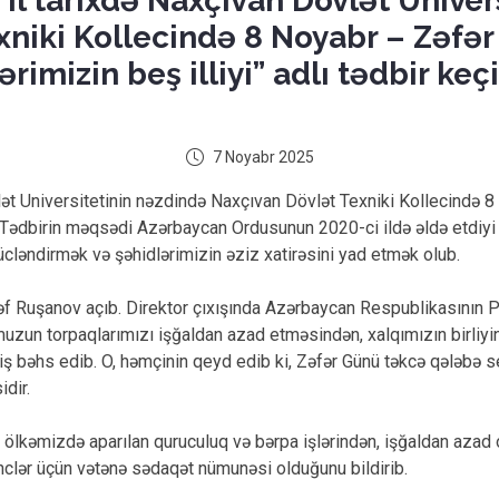
 il tarixdə Naxçıvan Dövlət Univer
xniki Kollecində 8 Noyabr – Zəfə
ərimizin beş illiyi” adlı tədbir keçir
7 Noyabr 2025
lət Universitetinin nəzdində Naxçıvan Dövlət Texniki Kollecində 
ilib. Tədbirin məqsədi Azərbaycan Ordusunun 2020-ci ildə əldə etdi
ücləndirmək və şəhidlərimizin əziz xatirəsini yad etmək olub.
 Asəf Ruşanov açıb. Direktor çıxışında Azərbaycan Respublikasının
dumuzun torpaqlarımızı işğaldan azad etməsindən, xalqımızın birliy
niş bəhs edib. O, həmçinin qeyd edib ki, Zəfər Günü təkcə qələbə s
idir.
 ölkəmizdə aparılan quruculuq və bərpa işlərindən, işğaldan azad 
ənclər üçün vətənə sədaqət nümunəsi olduğunu bildirib.