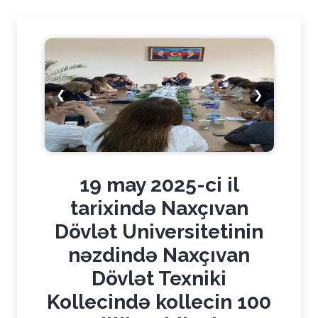
❮
❯
19 may 2025-ci il
tarixində Naxçıvan
Dövlət Universitetinin
nəzdində Naxçıvan
Dövlət Texniki
Kollecində kollecin 100