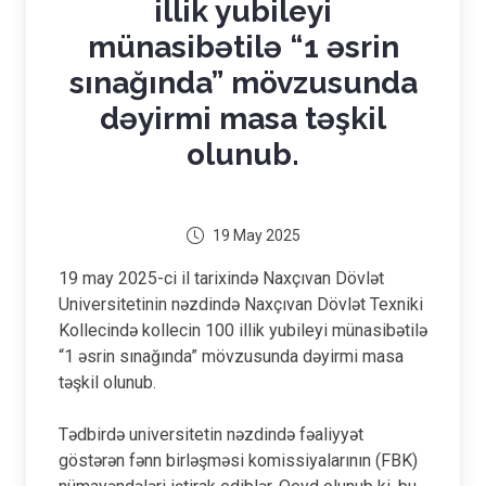
illik yubileyi
münasibətilə “1 əsrin
sınağında” mövzusunda
dəyirmi masa təşkil
olunub.
19 May 2025
19 may 2025-ci il tarixində Naxçıvan Dövlət
Universitetinin nəzdində Naxçıvan Dövlət Texniki
Kollecində kollecin 100 illik yubileyi münasibətilə
“1 əsrin sınağında” mövzusunda dəyirmi masa
təşkil olunub.
Tədbirdə universitetin nəzdində fəaliyyət
göstərən fənn birləşməsi komissiyalarının (FBK)