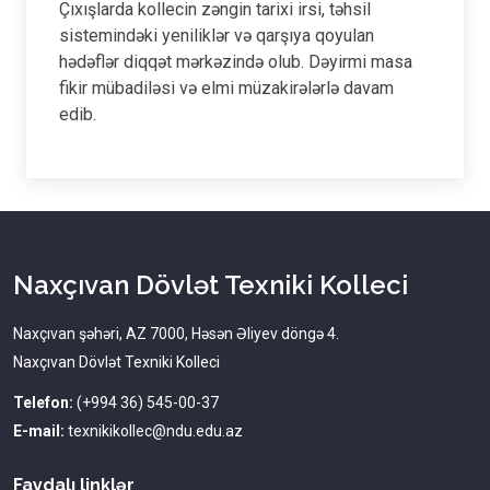
Çıxışlarda kollecin zəngin tarixi irsi, təhsil
sistemindəki yeniliklər və qarşıya qoyulan
hədəflər diqqət mərkəzində olub. Dəyirmi masa
fikir mübadiləsi və elmi müzakirələrlə davam
edib.
Naxçıvan Dövlət Texniki Kolleci
Naxçıvan şəhəri, AZ 7000, Həsən Əliyev döngə 4.
Naxçıvan Dövlət Texniki Kolleci
Telefon:
(+994 36) 545-00-37
E-mail:
texnikikollec@ndu.edu.az
Faydalı linklər