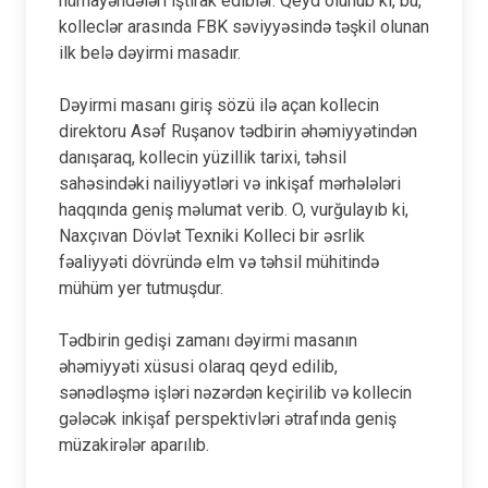
nümayəndələri iştirak ediblər. Qeyd olunub ki, bu,
kolleclər arasında FBK səviyyəsində təşkil olunan
ilk belə dəyirmi masadır.
Dəyirmi masanı giriş sözü ilə açan kollecin
direktoru Asəf Ruşanov tədbirin əhəmiyyətindən
danışaraq, kollecin yüzillik tarixi, təhsil
sahəsindəki nailiyyətləri və inkişaf mərhələləri
haqqında geniş məlumat verib. O, vurğulayıb ki,
Naxçıvan Dövlət Texniki Kolleci bir əsrlik
fəaliyyəti dövründə elm və təhsil mühitində
mühüm yer tutmuşdur.
Tədbirin gedişi zamanı dəyirmi masanın
əhəmiyyəti xüsusi olaraq qeyd edilib,
sənədləşmə işləri nəzərdən keçirilib və kollecin
gələcək inkişaf perspektivləri ətrafında geniş
müzakirələr aparılıb.